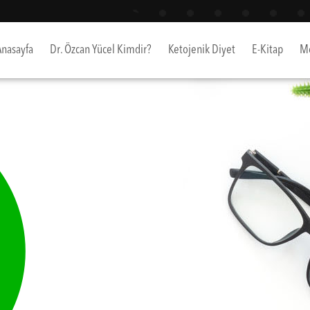
Anasayfa
Dr. Özcan Yücel Kimdir?
Ketojenik Diyet
E-Kitap
Me