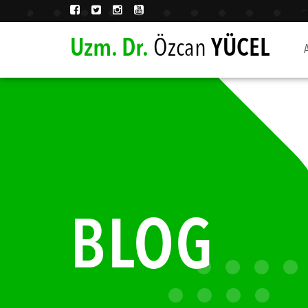
Uzm. Dr.
Özcan
YÜCEL
BLOG