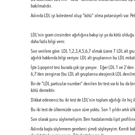
bakılmalıdır.
Aslında LDL iyi kolesterol olup "kötü" olma potansiyeli var. Pek
LDL'nin gram cinsinden ağırlığına bakıp iyi ya da kötü olduğu 
daha fazla bilgi verir.
Son verilere göre LDL 1,2,3,4,5,6,7 olmak üzere 7 LDL alt gru
ağırlık hakkında bilgi veriyor. LDL alt gruplarının bu LDL mikat
İşte Lipoprint tesi burada çok işe yarıyor. Eğer LDL 1 ve 2'den
6,7'den zenginse (bu LDL alt gruplarına ateojenik LDL denil
Bir de "LDL particular number" denilen bir test var ki bu da bi
kötü demektir.
Dikkat ederseniz bu iki test de LDL'nin toplam ağırlığı ile hiç 
Bu iki test de ülkemizde uzun süre yoktu. Son 1 yıldır artık ül
Son olarak şunu söylemeliyim. Ben hastalarımda lipit profili
Aslında başta söylemem gerekeni şimdi söyleyeyim. Kendi baba