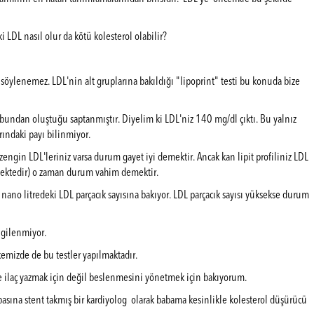
i LDL nasıl olur da kötü kolesterol olabilir?
söylenemez. LDL'nin alt gruplarına bakıldığı "lipoprint" testi bu konuda bize
bundan oluştuğu saptanmıştır. Diyelim ki LDL'niz 140 mg/dl çıktı. Bu yalnız
rındaki payı bilinmiyor.
 zengin LDL'leriniz varsa durum gayet iyi demektir. Ancak kan lipit profiliniz LDL
mektedir) o zaman durum vahim demektir.
r nano litredeki LDL parçacık sayısına bakıyor. LDL parçacık sayısı yüksekse durum
ilgilenmiyor.
kemizde de bu testler yapılmaktadır.
ne ilaç yazmak için değil beslenmesini yönetmek için bakıyorum.
sına stent takmış bir kardiyolog olarak babama kesinlikle kolesterol düşürücü