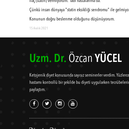
ilaç (statin) vermiyorum. Tabi hastalarıma da.
Çünkü insan dünyaya "statin eksikliği sendromu" ile gelmiy
Konunun doğru beslenme olduğunu düşünüyorum.
15 Aralık 2021
Uzm. Dr.
Özcan
YÜCEL
Ketojenik diyet konusunda sayısız seminerler verdim. Yüzlerc
hastamı kontrollü bir şekilde bu diyeti uygularken tecrübeler
paylaştım.