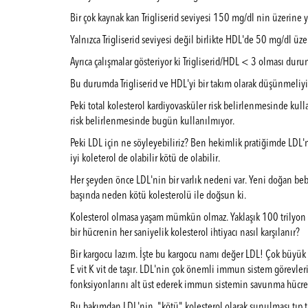
Bir çok kaynak kan Trigliserid seviyesi 150 mg/dl nin üzerin
Yalnızca Trigliserid seviyesi değil birlikte HDL'de 50 mg/dl üz
Ayrıca çalışmalar gösteriyor ki Trigliserid/HDL < 3 olması dur
Bu durumda Trigliserid ve HDL'yi bir takım olarak düşünmeliyiz
Peki total kolesterol kardiyovasküler risk belirlenmesinde kul
risk belirlenmesinde bugün kullanılmıyor.
Peki LDL için ne söyleyebiliriz? Ben hekimlik pratiğimde LDL
iyi koleterol de olabilir kötü de olabilir.
Her şeyden önce LDL'nin bir varlık nedeni var. Yeni doğan be
başında neden kötü kolesterolü ile doğsun ki.
Kolesterol olmasa yaşam mümkün olmaz. Yaklaşık 100 trilyon hü
bir hücrenin her saniyelik kolesterol ihtiyacı nasıl karşılanır?
Bir kargocu lazım. İşte bu kargocu namı değer LDL! Çok büyük d
E vit K vit de taşır. LDL'nin çok önemli immun sistem görevler
fonksiyonlarını alt üst ederek immun sistemin savunma hücreler
Bu bakımdan LDL'nin "kötü" kolesterol olarak sunulması tıp ta