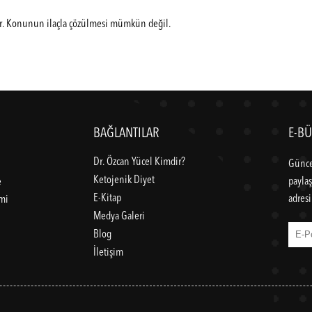
or. Konunun ilaçla çözülmesi mümkün değil.
BAĞLANTILAR
E-BÜ
Dr. Özcan Yücel Kimdir?
Günce
Ketojenik Diyet
paylaş
e
E-Kitap
adresi
imi
Medya Galeri
Blog
İletişim