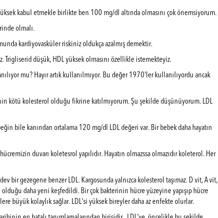
e yüksek kabul etmekle birlikte ben 100 mg/dl altında olmasını çok önemsiyorum.
erinde olmalı.
umunda kardiyovasküler riskiniz oldukça azalmış demektir.
. Trigliserid düşük, HDL yüksek olmasını özellikle istemekteyiz.
lanılıyor mu? Hayır artık kullanılmıyor. Bu değer 1970'ler kullanılıyordu ancak
'nin kötü kolesterol olduğu fikrine katılmıyorum. Şu şekilde düşünüyorum. LDL
beğin bile kanından ortalama 120 mg/dl LDL değeri var. Bir bebek daha hayatın
cremizin duvarı koletesrol yapılıdır. Hayatın olmazssa olmazıdır koleterol. Her
ev bir gezegene benzer LDL. Kargosunda yalnızca kolesterol taşımaz. D vit, A vit,
i olduğu daha yeni keşfedildi. Bir çok bakterinin hücre yüzeyine yapışıp hücre
e büyük kolaylık sağlar. LDL'si yüksek bireyler daha az enfekte olurlar.
rihinin en hatalı tanımlamalarından birisidir. LDL'ye öncelikle bu şekilde